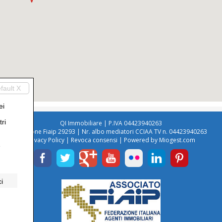
fault X
ei
ri
QI Immobiliare | P.IVA 04423940263
Iscrizione Fiaip 29293 | Nr. albo mediatori CCIAA TV n. 04423940263
Privacy Policy
|
Revoca consensi
| Powered by
Miogest.com
e
ci