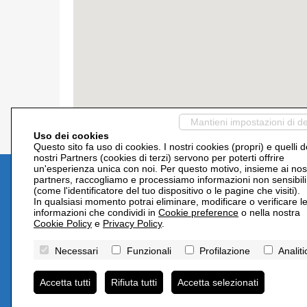
Mantieni impostazioni di de
Uso dei cookies
Questo sito fa uso di cookies. I nostri cookies (propri) e quelli d
nostri Partners (cookies di terzi) servono per poterti offrire
un'esperienza unica con noi. Per questo motivo, insieme ai nost
partners, raccogliamo e processiamo informazioni non sensibili
(come l'identificatore del tuo dispositivo o le pagine che visiti).
In qualsiasi momento potrai eliminare, modificare o verificare l
informazioni che condividi in
Cookie preference
o nella nostra
Cookie Policy
e
Privacy Policy
.
Necessari
Funzionali
Profilazione
Analiti
Accetta tutti
Rifiuta tutti
Accetta selezionati