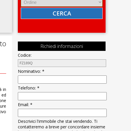
CERCA
to
Richiedi informazioni
Codice:
Nominativo: *
Telefono: *
à in
a ed
pone
Email: *
ture
tivo
Descrivici l'immobile che stai vendendo. Ti
contatteremo a breve per concordare insieme