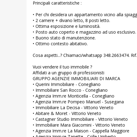
Principali caratteristiche :
• Per chi desidera un appartamento vicino alla spiagg
• 2 camere + divano letto, 8 posti letto.
• Ottima esposizione e luminosità.
• Posto auto coperto e magazzino ad uso esclusivo.
• Buono stato di manutenzione.
• Ottimo contesto abitativo.
Cosa aspetti...? Chiamaci/whatsapp 348.2663474. Rif
Vuoi vendere il tuo immobile ?
Affidati a un gruppo di professionisti
GRUPPO AGENZIE IMMOBILIARI DI MARCA
• Querini Immobiliare - Conegliano
• Immobiliare San Rocco - Conegliano
• Agenzia Imm.re Monticella - Conegliano
• Agenzia Imm.re Pompeo Manuel - Susegana
• Immobiliare La Decisa - Vittorio Veneto
• Abitare & Moret - Vittorio Veneto
• Castagner Studio Immobiliare - Vittorio Veneto
• Immobiliare Mara Giacomini - Vittorio Veneto
• Agenzia Imm.re La Maison - Cappella Maggiore
• Agenzia Imm.re Zanette - Colle Umberto