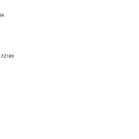
ia.
. FZ189