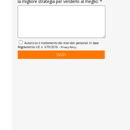
la migliore strategia per venderlo al meglio: *
Autorizzo il trattamento dei miei dati personali in base
Regolamento UE n. 679/2016 -
Privacy Policy
INVIA